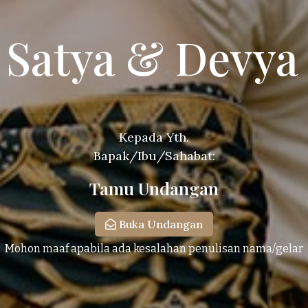
Satya & Devya
Kepada Yth.
Tamu Undangan
Buka Undangan
Mohon maaf apabila ada kesalahan penulisan nama/gelar