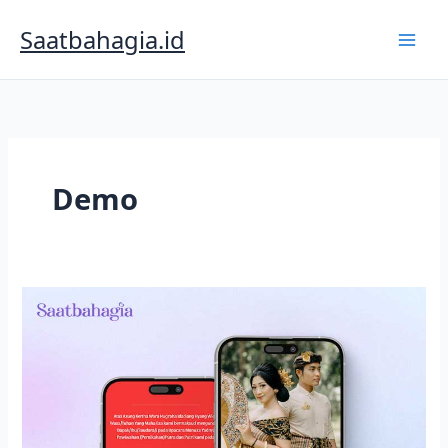
Lewati
ke
Saatbahagia.id
konten
Demo
Carmia