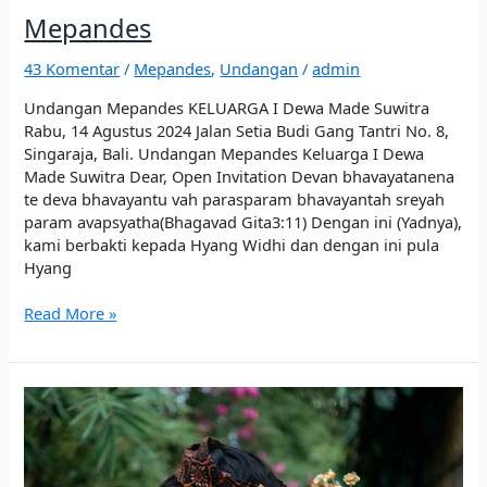
Mepandes
43 Komentar
/
Mepandes
,
Undangan
/
admin
Undangan Mepandes KELUARGA I Dewa Made Suwitra
Rabu, 14 Agustus 2024 Jalan Setia Budi Gang Tantri No. 8,
Singaraja, Bali. Undangan Mepandes Keluarga I Dewa
Made Suwitra Dear, Open Invitation Devan bhavayatanena
te deva bhavayantu vah parasparam bhavayantah sreyah
param avapsyatha(Bhagavad Gita3:11) Dengan ini (Yadnya),
kami berbakti kepada Hyang Widhi dan dengan ini pula
Hyang
Read More »
Okta
Adi
&
Laksmi