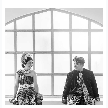
John
&
Sutarmini