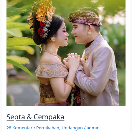
Cempaka
Septa & Cempaka
28 Komentar
/
Pernikahan
,
Undangan
/
admin