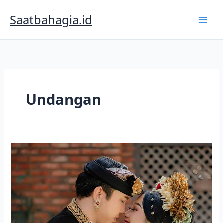
Lewati
ke
Saatbahagia.id
konten
Undangan
Ade
&
Indah